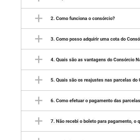
2. Como funciona o consórcio?
Consórcio é, basicamente, a reunião de 
comum, em um prazo específico e com uma q
3. Como posso adquirir uma cota do Consó
O interessado entra em contato com a conce
dados pessoais. A concessionária, por sua 
interessado. O cliente escolhe um modelo 
4. Quais são as vantagens do Consórcio N
Para adquirir uma cota do Consórcio Nacion
5. Quais são os reajustes nas parcelas do
Você não precisa pagar taxa de adesão;
Conta com a segurança e credibilidade 
Lance diluído, que permite a diminuição 
6. Como efetuar o pagamento das parcela
As parcelas mensais são calculadas com bas
Serviços disponíveis pelo site, como da
divulgados pela General Motors do Brasil.
7. Não recebi o boleto para pagamento, o 
Os boletos de pagamento são enviados men
mail sempre atualizado para evitar proble