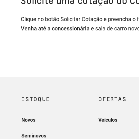
Solicite uma cotação do C
esteja livre de ônus. A avaliação do novo 
vigente.
Clique no botão Solicitar Cotação e preencha o 
A substituição será realizada por meio de f
Venha até a concessionária
e saia de carro nov
aprovação prévia do Consórcio Nacional Chev
Substituição de Garantia, conforme valores 